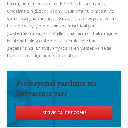
bakım, onarım ve kurulum hizmetlerini sunuyoruz.
Cihazlarınızın düzenli bakımı, uzun ömürlü olmasını ve
verimli çalışmasını sağlar. Güvenilir, profesyonel ve hızlı
bir servis ile, işletmenizin kesintisiz faaliyet
göstermesini sağlarız. Chiller cihazlarınızın bakımı için en
iyi hizmeti almak isterseniz, bizimle iletişime
geçebilirsiniz. En uygun fiyatlarla en yüksek kalitede
hizmet almak için hemen bize ulaşın.
Profesyonel yardıma mı
ihtiyacınız var?
SERVIS TALEP FORMU