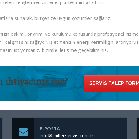
tirmeleri ile işletmenizin enerji tüketimini azaltırız.
iyatlarla sunarak, bütçenize uygun çözümler sağlarız.
erinizin bakımı, onarımı ve kurulumu konusunda profesyonel hizme
i çalışmasını sağlıyor, işletmenizin enerji verimliliğini artırıyoruz
asını istiyorsanız, bizimle iletişime geçebilirsiniz.
 ihtiyacınız var?
SERVIS TALEP FOR
E-POSTA
info@chillerservis.com.tr