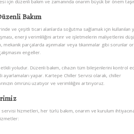
mesi için düzenli bakım ve zamanında onarım büyük bir önem taşır
Düzenli Bakım
erinde ve çeşitli ticari alanlarda soğutma sağlamak için kullanılan
şması, enerji verimliliğini artırır ve işletmelerin maliyetlerini düş
, mekanik parçalarda aşınmalar veya tıkanmalar gibi sorunlar o
 çalışmasını engeller.
tkili yoludur. Düzenli bakım, cihazın tüm bileşenlerini kontrol e
i ayarlamaları yapar. Kartepe Chiller Servisi olarak, chiller
rınızın ömrünü uzatıyor ve verimliliğini artırıyoruz.
erimiz
 servisi hizmetleri, her türlü bakım, onarım ve kurulum ihtiyacın
izmetler: