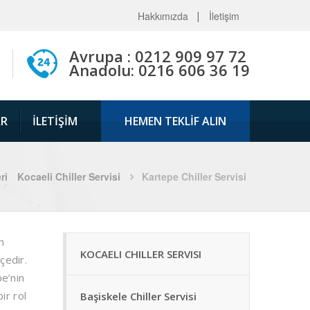
Hakkımızda
İletişim
Avrupa : 0212 909 97 72
Anadolu: 0216 606 36 19
AR
İLETIŞIM
HEMEN TEKLİF ALIN
ri
Kocaeli Chiller Servisi
Kartepe Chiller Servisi
n
KOCAELI CHILLER SERVISI
lçedir.
pe’nin
ir rol
Başiskele Chiller Servisi