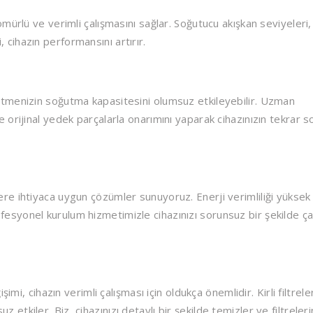
ömürlü ve verimli çalışmasını sağlar. Soğutucu akışkan seviyeleri, 
 cihazın performansını artırır.
letmenizin soğutma kapasitesini olumsuz etkileyebilir. Uzman
ve orijinal yedek parçalarla onarımını yaparak cihazınızın tekrar 
lere ihtiyaca uygun çözümler sunuyoruz. Enerji verimliliği yüksek
fesyonel kurulum hizmetimizle cihazınızı sorunsuz bir şekilde çal
işimi, cihazın verimli çalışması için oldukça önemlidir. Kirli filtrele
etkiler. Biz, cihazınızı detaylı bir şekilde temizler ve filtreleri