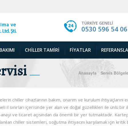
TÜRKIYE GENELI
0530 596 54 06
 BAKIMI
CHILLER TAMIRI
FIYATLAR
REFERANSL
rvisi
Anasayfa
Servis Bölgele
lerin chiller cihazlarının bakım, onarım ve kurulum ihtiyaçlarını e
il sınırları içerisinde yer alan ve doğal güzellikleri ile ünlü bir i
 sanayi ve ticaret açısından da önemli bir yer tutmaktadır. Karte
ılan chiller sistemleri, soğutma ihtiyacını karşılamak için kritik b