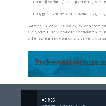
Enerji Verimliliği
: Enerji verimliliği iyileş
Uygun Fiyatlar
: Kaliteli hizmeti uygun f
Kartepe Chiller Servisi olarak, chiller sisteml
sunuyoruz. Düzenli bakım ile cihazlarınızın veriml
chiller sisteminizin uzun ömürlü ve verimli çalışm
Profesyonel yardıma mı
ADRES