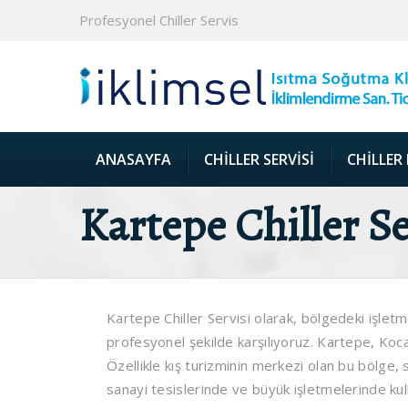
Profesyonel Chiller Servis
ANASAYFA
CHILLER SERVISI
CHILLER
Kartepe Chiller Se
Kartepe Chiller Servisi olarak, bölgedeki işletme
profesyonel şekilde karşılıyoruz. Kartepe, Kocaeli 
Özellikle kış turizminin merkezi olan bu bölge,
sanayi tesislerinde ve büyük işletmelerinde kullan