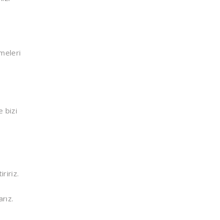
rmeleri
e bizi
ririz.
arız.