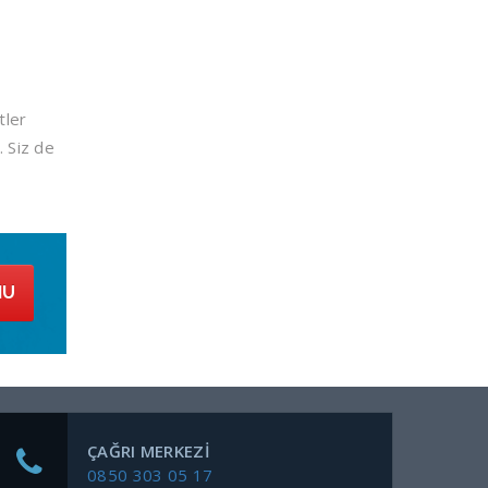
tler
. Siz de
MU
ÇAĞRI MERKEZI
0850 303 05 17