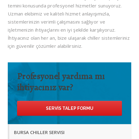
temini konusunda profesyonel hizmetler sunuyoruz.
Uzman ekibimiz ve kaliteli hizmet anlayışımızla,
sistemlerinizin verimli çalışmasını sağlıyor ve
işletmenizin ihtiyaçlarını en iyi şekilde karşılıyoruz.
İhtiyacınız olan her an, bize ulaşarak chiller sistemleriniz
için güvenilir çözümler alabilirsiniz.
Profesyonel yardıma mı
ihtiyacınız var?
SERVIS TALEP FORMU
BURSA CHILLER SERVISI