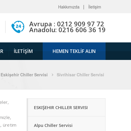
Hakkımızda
İletişim
Avrupa : 0212 909 97 72
Anadolu: 0216 606 36 19
AR
İLETIŞIM
HEMEN TEKLİF ALIN
Eskişehir Chiller Servisi
Sivrihisar Chiller Servisi
eler,
ESKIŞEHIR CHILLER SERVISI
mizle,
i, üretim
Alpu Chiller Servisi