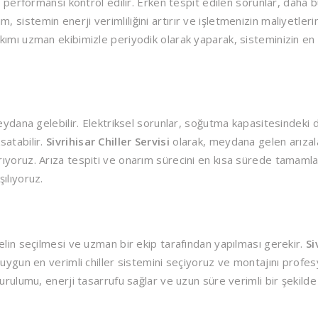
m performansı kontrol edilir. Erken tespit edilen sorunlar, daha 
istemin enerji verimliliğini artırır ve işletmenizin maliyetlerin
kımı uzman ekibimizle periyodik olarak yaparak, sisteminizin en
meydana gelebilir. Elektriksel sorunlar, soğutma kapasitesindeki 
satabilir.
Sivrihisar Chiller Servisi
olarak, meydana gelen arızal
ıyoruz. Arıza tespiti ve onarım sürecini en kısa sürede tamaml
ılıyoruz.
elin seçilmesi ve uzman bir ekip tarafından yapılması gerekir.
Si
a uygun en verimli chiller sistemini seçiyoruz ve montajını profes
urulumu, enerji tasarrufu sağlar ve uzun süre verimli bir şekilde