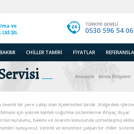
TÜRKIYE GENELI
0530 596 54 06
 BAKIMI
CHILLER TAMIRI
FIYATLAR
REFERANSL
Servisi
Anasayfa
Servis Bölgeleri
da önemli bir yere sahip olan ilçelerinden biridir. Bölgedeki işletm
ebilmesi için yüksek kaliteli soğutma sistemlerine ihtiyaç duyar.
lerinin kurulumu, bakımı ve onarımı konusunda uzmanlaşmış ekibi
mleri sunuyoruz. Verimli ve kesintisiz çalışan bir chiller sistem