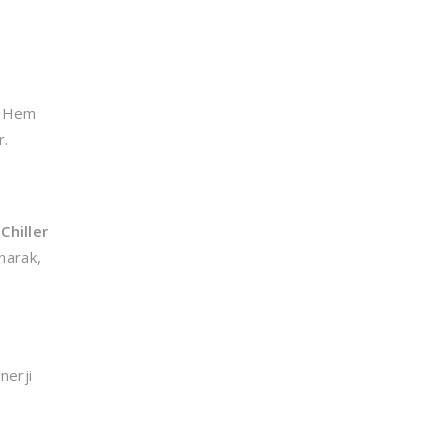
z. Hem
r.
 Chiller
narak,
nerji