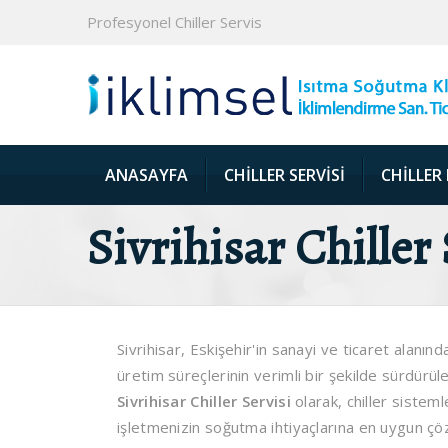
Profesyonel Chiller Servis
ANASAYFA
CHILLER SERVISI
CHILLER
Sivrihisar Chiller 
Sivrihisar, Eskişehir'in sanayi ve ticaret alanın
üretim süreçlerinin verimli bir şekilde sürdürül
Sivrihisar Chiller Servisi
olarak, chiller sistem
işletmenizin soğutma ihtiyaçlarına en uygun çözü