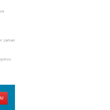
ını
her zaman
ıyoruz.
MU