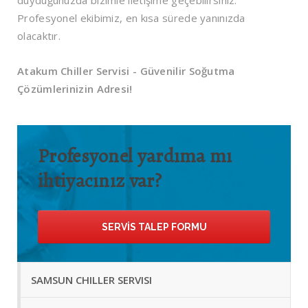
duyduğunuzda bizimle iletişime geçebilirsiniz.
Profesyonel ekibimiz, en kısa sürede yanınızda
olacaktır.
Atakum Chiller Servisi - Güvenilir Soğutma
Çözümlerinizin Adresi!
Profesyonel yardıma mı
ihtiyacınız var?
SERVIS TALEP FORMU
SAMSUN CHILLER SERVISI