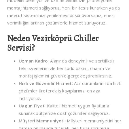
modelini belirliyor ve uzman ekibimizle profesyonel
montaj hizmeti sağlıyoruz. Yeni bir tesis kurarken ya da
mevcut sisteminizi yenilemeyi düşünüyorsanız, enerji
verimliliğini artıran çözümlerle hizmet sunuyoruz.
Neden Vezirköprü Chiller
Servisi?
Uzman Kadro
: Alanında deneyimli ve sertifikalı
teknisyenlerimizle her türlü bakım, onarım ve
montaj işlemini güvenle gerçekleştirebilirsiniz.
Hızlı ve Güvenilir Hizmet
: Acil durumlarınızda hızlı
çözümler üreterek iş kayıplarınızı en aza
indiriyoruz.
Uygun Fiyat
: Kaliteli hizmeti uygun fiyatlarla
sunarak bütçenize dost çözümler sağlıyoruz.
Müşteri Memnuniyeti
: Müşteri memnuniyetini her
zaman ön planda tutarak, her türlü sorunuza