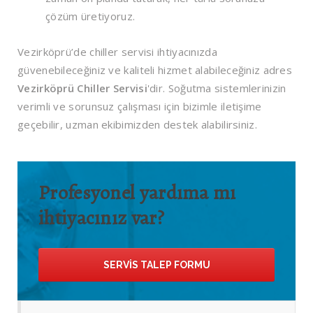
çözüm üretiyoruz.
Vezirköprü’de chiller servisi ihtiyacınızda
güvenebileceğiniz ve kaliteli hizmet alabileceğiniz adres
Vezirköprü Chiller Servisi
'dir. Soğutma sistemlerinizin
verimli ve sorunsuz çalışması için bizimle iletişime
geçebilir, uzman ekibimizden destek alabilirsiniz.
Profesyonel yardıma mı
ihtiyacınız var?
SERVIS TALEP FORMU