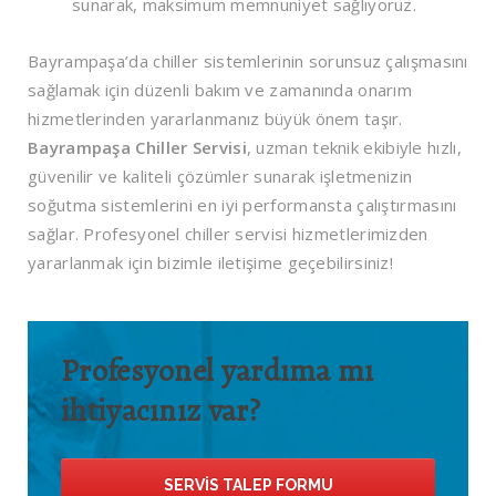
sunarak, maksimum memnuniyet sağlıyoruz.
Bayrampaşa’da chiller sistemlerinin sorunsuz çalışmasını
sağlamak için düzenli bakım ve zamanında onarım
hizmetlerinden yararlanmanız büyük önem taşır.
Bayrampaşa Chiller Servisi
, uzman teknik ekibiyle hızlı,
güvenilir ve kaliteli çözümler sunarak işletmenizin
soğutma sistemlerini en iyi performansta çalıştırmasını
sağlar. Profesyonel chiller servisi hizmetlerimizden
yararlanmak için bizimle iletişime geçebilirsiniz!
Profesyonel yardıma mı
ihtiyacınız var?
SERVIS TALEP FORMU