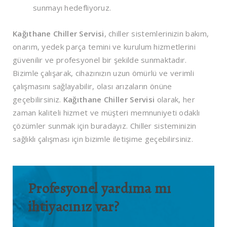
sunmayı hedefliyoruz.
Kağıthane Chiller Servisi
, chiller sistemlerinizin bakım,
onarım, yedek parça temini ve kurulum hizmetlerini
güvenilir ve profesyonel bir şekilde sunmaktadır.
Bizimle çalışarak, cihazınızın uzun ömürlü ve verimli
çalışmasını sağlayabilir, olası arızaların önüne
geçebilirsiniz.
Kağıthane Chiller Servisi
olarak, her
zaman kaliteli hizmet ve müşteri memnuniyeti odaklı
çözümler sunmak için buradayız. Chiller sisteminizin
sağlıklı çalışması için bizimle iletişime geçebilirsiniz.
Profesyonel yardıma mı
ihtiyacınız var?