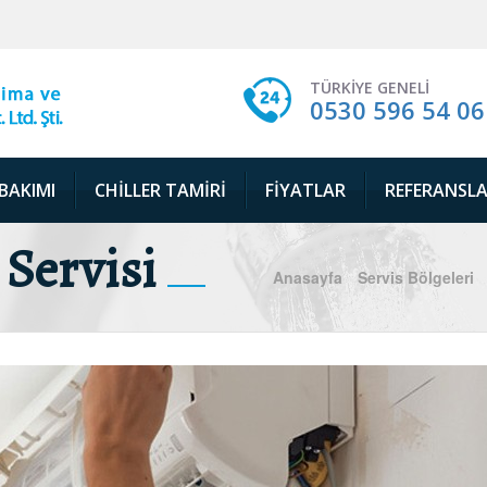
TÜRKIYE GENELI
0530 596 54 06
 BAKIMI
CHILLER TAMIRI
FIYATLAR
REFERANSL
Servisi
Anasayfa
Servis Bölgeleri