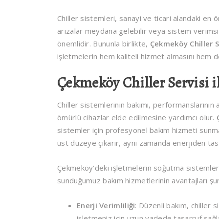
Chiller sistemleri, sanayi ve ticari alandaki 
arızalar meydana gelebilir veya sistem verimsiz
önemlidir. Bununla birlikte,
Çekmeköy Chiller S
işletmelerin hem kaliteli hizmet almasını hem de
Çekmeköy Chiller Servisi i
Chiller sistemlerinin bakımı, performanslarını
ömürlü cihazlar elde edilmesine yardımcı olur.
sistemler için profesyonel bakım hizmeti sunma
üst düzeye çıkarır, aynı zamanda enerjiden tas
Çekmeköy’deki işletmelerin soğutma sistemlerin
sunduğumuz bakım hizmetlerinin avantajları şun
Enerji Verimliliği
: Düzenli bakım, chiller 
işletmeniz için uzun vadede tasarruf sağl