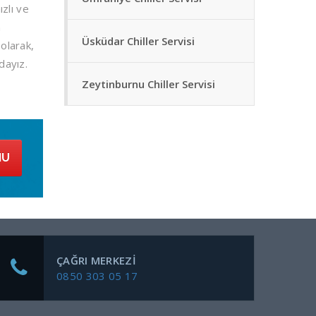
ızlı ve
n
Üsküdar Chiller Servisi
olarak,
dayız.
Zeytinburnu Chiller Servisi
MU
ÇAĞRI MERKEZI
0850 303 05 17