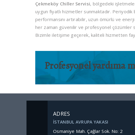
Çekmeköy Chiller Servisi
, bölgedeki işletmeleri
uygun fiyatlı hizmetler sunmaktadır. Periyodik 
performansını artırabilir, uzun ömürlü ve enerji 
her zaman güvenilir ve profesyonel çözümler sun
Bizimle iletişime geçerek, kaliteli hizmetten fay
Profesyonel yardıma mı
ADRES
İSTANBUL AVRUPA YAKASI
Osmaniye Mah. Çağlar Sok. No: 2