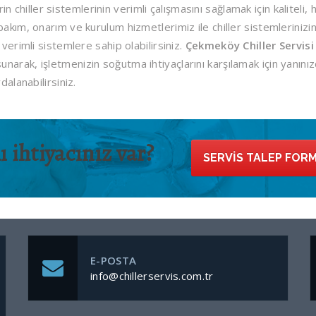
n chiller sistemlerinin verimli çalışmasını sağlamak için kaliteli, h
bakım, onarım ve kurulum hizmetlerimiz ile chiller sistemlerinizi
verimli sistemlere sahip olabilirsiniz.
Çekmeköy Chiller Servisi
arak, işletmenizin soğutma ihtiyaçlarını karşılamak için yanınız
dalanabilirsiniz.
 ihtiyacınız var?
SERVIS TALEP FOR
E-POSTA
info@chillerservis.com.tr