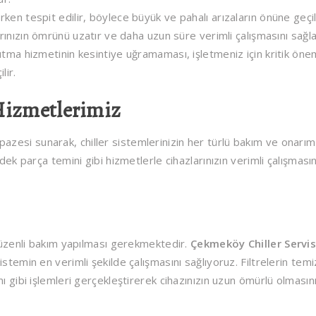
erken tespit edilir, böylece büyük ve pahalı arızaların önüne geçil
arınızın ömrünü uzatır ve daha uzun süre verimli çalışmasını sağla
ğutma hizmetinin kesintiye uğramaması, işletmeniz için kritik önem
lir.
Hizmetlerimiz
lpazesi sunarak, chiller sistemlerinizin her türlü bakım ve onarım
dek parça temini gibi hizmetlerle cihazlarınızın verimli çalışmasın
 düzenli bakım yapılması gerekmektedir.
Çekmeköy Chiller Servis
temin en verimli şekilde çalışmasını sağlıyoruz. Filtrelerin temiz
ı gibi işlemleri gerçekleştirerek cihazınızın uzun ömürlü olmasın