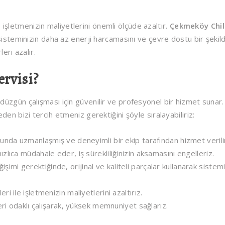
k, işletmenizin maliyetlerini önemli ölçüde azaltır.
Çekmeköy Chil
, sisteminizin daha az enerji harcamasını ve çevre dostu bir şekil
eri azalır.
rvisi?
n düzgün çalışması için güvenilir ve profesyonel bir hizmet sunar.
en bizi tercih etmeniz gerektiğini şöyle sıralayabiliriz:
usunda uzmanlaşmış ve deneyimli bir ekip tarafından hizmet verili
 hızlıca müdahale eder, iş sürekliliğinizin aksamasını engelleriz.
şimi gerektiğinde, orijinal ve kaliteli parçalar kullanarak sistemi
leri ile işletmenizin maliyetlerini azaltırız.
i odaklı çalışarak, yüksek memnuniyet sağlarız.