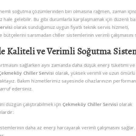
en önemli soğutma çözümlerinden biri olmasına rağmen, zaman için
 hale gelebilir. Bu gibi durumlarla karşılaşmamak için düzenli b
ervisi
olarak sunduğumuz uygun fiyatlı teknik servis hizmeti,
 bütçelerini sarsmadan chiller sistemlerinin verimli çalışmasını 
le Kaliteli ve Verimli Soğutma Siste
n artmasını sağlarken aynı zamanda daha düşük enerji tüketimi ve
Çekmeköy Chiller Servisi
olarak, yüksek verimli ve uzun ömürlü
ktayız. Bakım hizmetlerimiz sayesinde cihazlarınızın performan
arruf edersiniz.
i düzgün çalıştırabilmek için
Çekmeköy Chiller Servisi
olarak
lardır:
sistemlerinin daha az enerji harcayarak verimli çalışmasını sağlar
ar.